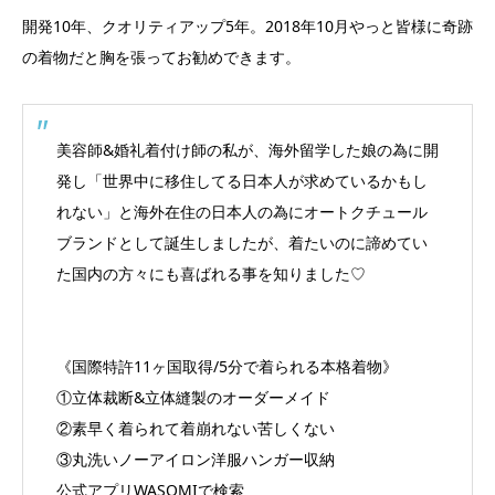
開発10年、クオリティアップ5年。2018年10月やっと皆様に奇跡
の着物だと胸を張ってお勧めできます。
美容師&婚礼着付け師の私が、海外留学した娘の為に開
発し「世界中に移住してる日本人が求めているかもし
れない」と海外在住の日本人の為にオートクチュール
ブランドとして誕生しましたが、着たいのに諦めてい
た国内の方々にも喜ばれる事を知りました♡
《国際特許11ヶ国取得/5分で着られる本格着物》
①立体裁断&立体縫製のオーダーメイド
②素早く着られて着崩れない苦しくない
③丸洗いノーアイロン洋服ハンガー収納
公式アプリWASOMIで検索