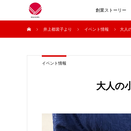
創業ストーリー
井上都裳子より
イベント情報
大人の
イベント情報
大人の小