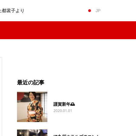
上都裳子より
JP
最近の記事
謹賀新年🌅
2020.01.01