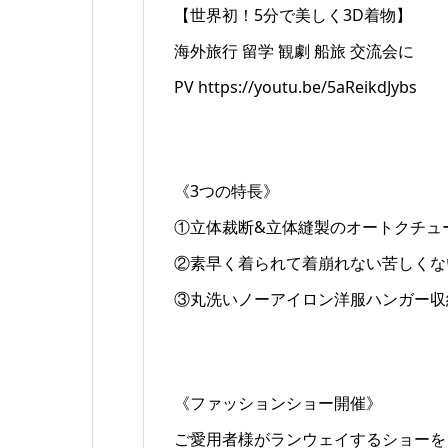
【世界初！5分で美しく3D着物】
海外旅行 留学 観劇 船旅 交流会に
PV https://youtu.be/5aReikdJybs
《3つの特長》
①立体裁断&立体縫製のオートクチュ
②素早く着られて着崩れない苦しくな
③丸洗いノーアイロン洋服ハンガー収
《ファッションショー開催》
ご愛用者様がランウェイするショーを