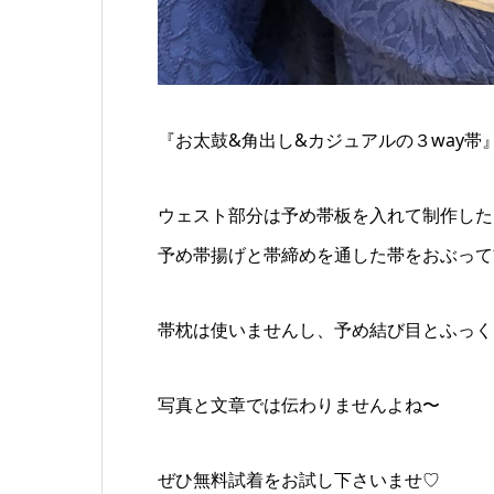
『お太鼓&角出し&カジュアルの３way帯
ウェスト部分は予め帯板を入れて制作した
予め帯揚げと帯締めを通した帯をおぶって
帯枕は使いませんし、予め結び目とふっく
写真と文章では伝わりませんよね〜
ぜひ無料試着をお試し下さいませ♡