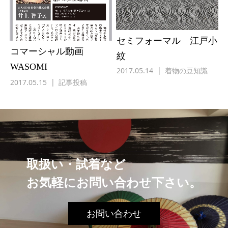
セミフォーマル 江戸小
コマーシャル動画
紋
WASOMI
2017.05.14
着物の豆知識
DRESSKIMONO101
2017.05.15
記事投稿
取扱い・試着など
お気軽にお問い合わせ下さい。
お問い合わせ